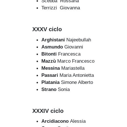
Scebba Rossana
Terrizzi Giovanna
XXXV ciclo
Arghistani
Najeebullah
Asmundo
Giovanni
Bitonti
Francesca
Mazzù
Marco Francesco
Messina
Mariastella
Passari
Maria Antonietta
Platania
Simone Alberto
Strano
Sonia
XXXIV ciclo
Arcidiacono
Alessia