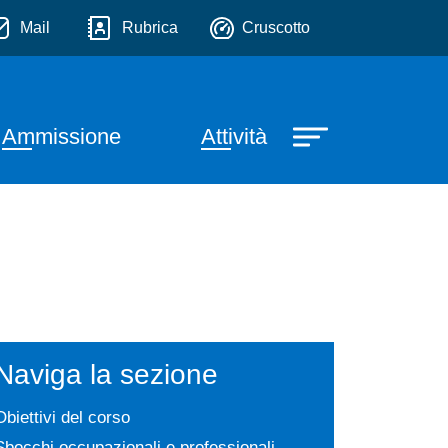
s
i servizio
Mail
Rubrica
Cruscotto
incipale
Ammissione
Attività
Naviga la sezione
Obiettivi del corso
Sbocchi occupazionali e professionali