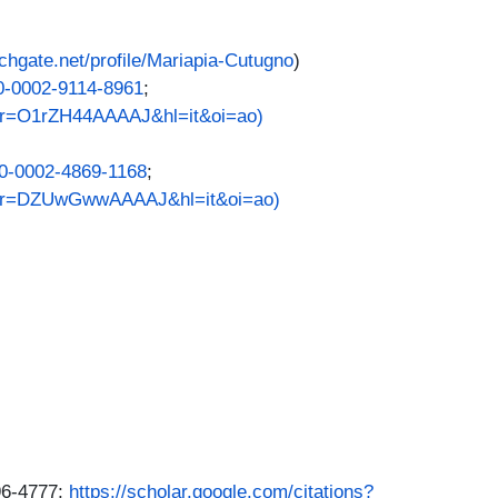
chgate.net/profile/Mariapia-Cutugno
)
00-0002-9114-8961
;
user=O1rZH44AAAAJ&hl=it&oi=ao)
000-0002-4869-1168
;
?user=DZUwGwwAAAAJ&hl=it&oi=ao)
96-4777;
https://scholar.google.com/citations?