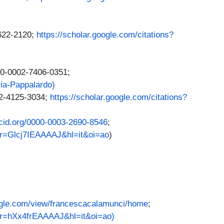
622-2120;
https://scholar.google.com/citations?
0-0002-7406-0351;
ria-Pappalardo)
2-4125-3034;
https://scholar.google.com/citations?
rcid.org/0000-0003-2690-8546
;
ser=Glcj7IEAAAAJ&hl=it&oi=ao
)
oogle.com/view/francescacalamunci/home
;
ser=hXx4frEAAAAJ&hl=it&oi=ao)