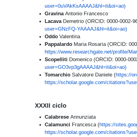
user=0uVAkKsAAAAJ&hl=it&oi=ao)
Gravina
Antonio Francesco
Lacava
Demetrio (ORCID: 0000-0002-9
user=GNzFQ-YAAAAJ&hl=it&oi=ao)
Oddo
Valentina
Pappalardo
Maria Rosaria (ORCID: 000
https://www.researchgate.net/profile/Ma
Scopelliti
Domenico (ORCID: 0000-000
user=GO3vp3gAAAAJ&hl=it&oi=ao)
Tomarchio
Salvatore Daniele (
https://o
https://scholar.google.com/citations?u
XXXII ciclo
Calabrese
Annunziata
Calamunci
Francesca (
https://sites.g
https://scholar.google.com/citations?u