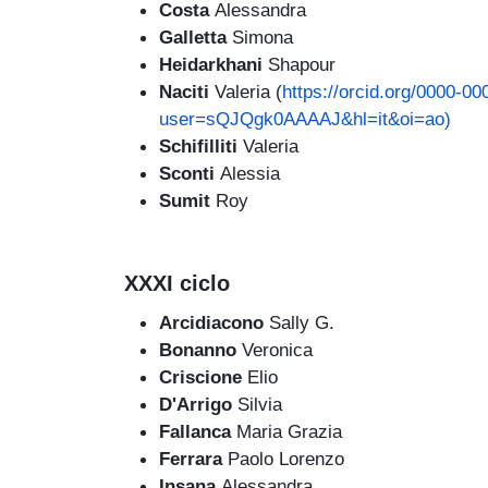
Costa
Alessandra
Galletta
Simona
Heidarkhani
Shapour
Naciti
Valeria (
https://orcid.org/0000-0
user=sQJQgk0AAAAJ&hl=it&oi=ao)
Schifilliti
Valeria
Sconti
Alessia
Sumit
Roy
XXXI ciclo
Arcidiacono
Sally G.
Bonanno
Veronica
Criscione
Elio
D'Arrigo
Silvia
Fallanca
Maria Grazia
Ferrara
Paolo Lorenzo
Insana
Alessandra