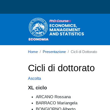
Dottorato in Economics, 
Home
Presentazione
Cicli di Dottorato
Cicli di dottorato
Ascolta
XL ciclo
ARCANO Rossana
BARRACO Mariangela
BONGIORNO Alberto