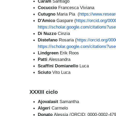
Caram
Santiago
Cocuccio
Francesca Viviana
Cutugno
Maria Pia (
https://www.resear
D'Amico
Gaspare (
https://orcid.org/00
https://scholar.google.com/citations?
Di Nuzzo
Cinzia
Distefano
Rosaria (
https://orcid.org/0
https://scholar.google.com/citations
Lindgreen
Erik Roos
Patti
Alessandra
Scaffini Domianello
Luca
Sciuto
Vito Luca
XXXIII ciclo
Ajovalasit
Samantha
Algeri
Carmelo
Donato
Alessia (ORCID: 0000-0002-47