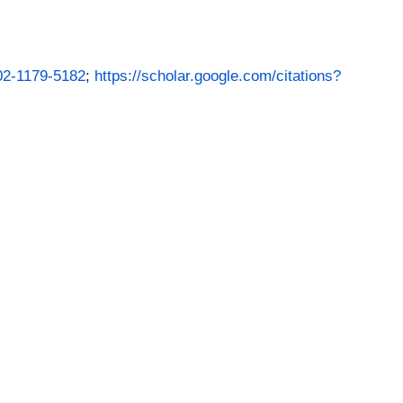
002-1179-5182
;
https://scholar.google.com/citations?