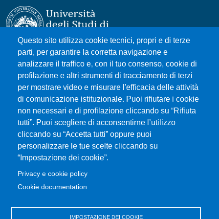
Questo sito utilizza cookie tecnici, propri e di terze
parti, per garantire la corretta navigazione e
Università degli Studi di Messina
analizzare il traffico e, con il tuo consenso, cookie di
Piazza Pugliatti, 1 - 98122 Messina
profilazione e altri strumenti di tracciamento di terzi
Cod. Fiscale 80004070837
per mostrare video e misurare l'efficacia delle attività
P.IVA 00724160833
di comunicazione istituzionale. Puoi rifiutare i cookie
Centralino: 090 676 1
non necessari e di profilazione cliccando su “Rifiuta
tutti”. Puoi scegliere di acconsentirne l’utilizzo
MENÙ SOCIAL
cliccando su “Accetta tutti” oppure puoi
personalizzare le tue scelte cliccando su
“Impostazione dei cookie”.
MENÙ FOOTER 1
Accessibilità
Privacy e cookie policy
Mappa del sito
Cookie documentation
Privacy e cookie policy
Rivedi le tue scelte sui cookie
IMPOSTAZIONE DEI COOKIE