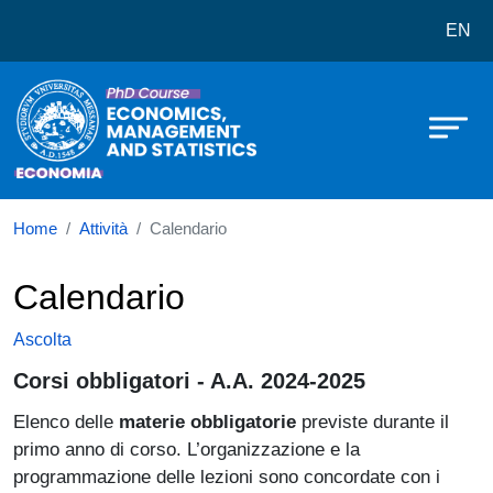
Dottorato in Economics, Managemen
Salta al contenuto principale
EN
Home
Attività
Calendario
Calendario
Ascolta
Corsi obbligatori - A.A. 2024-2025
Elenco delle
materie obbligatorie
previste durante il
primo anno di corso. L’organizzazione e la
programmazione delle lezioni sono concordate con i